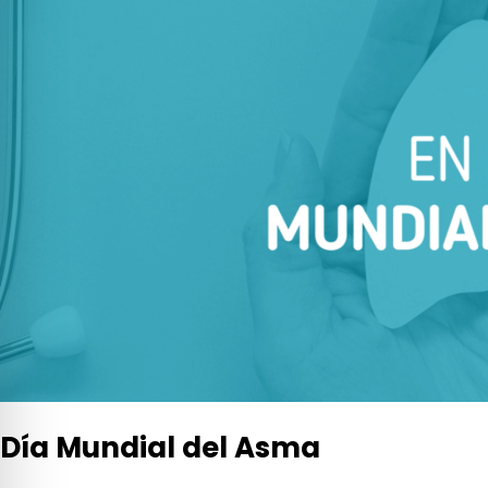
del
Asma
Día Mundial del Asma