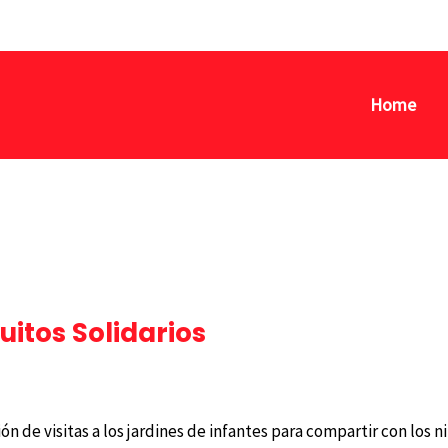
Home
itos Solidarios
o
/ Por
sebastiangoiburo@gmail.com
ión de visitas a los jardines de infantes para compartir con los