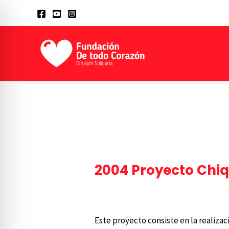
Ir
al
contenido
2004 Proyecto Chiqu
Dejá un comentario
/
Linea de tiemp
Este proyecto consiste en la realizac