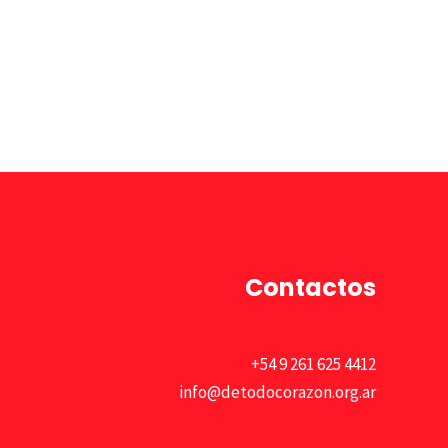
Contactos
+54 9 261 625 4412
info@detodocorazon.org.ar