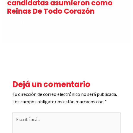
candidatas asumieron como
Reinas De Todo Corazón
Dejá un comentario
/
Noticias
/ Por
sebastiangoiburo@gmail.com
←
Entrada anterior
Entrada siguiente
→
Dejá un comentario
Tu dirección de correo electrónico no será publicada.
Los campos obligatorios están marcados con
*
Escribí
acá...